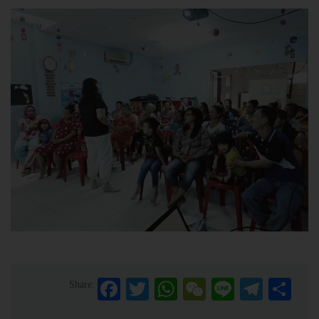
Facebook
Twitter
WhatsApp
WeChat
Line
Telegra
Sha
Share: